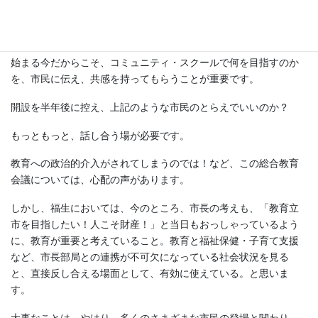
ールと聞いて、おとなのためのカルチャースクールのようなもの
ができるのかしら～？生涯学習？と思ってしまった市民がいま
す。
始まる今だからこそ、コミュニティ・スクールで何を目指すのか
を、市民に伝え、共感を持ってもらうことが重要です。
開設を半年後に控え、上記のような市民のとらえでいいのか？
もっともっと、話し合う場が必要です。
教育への政治的介入がされてしまうのでは！など、この総合教育
会議については、心配の声があります。
しかし、福生においては、今のところ、市長の考えも、「教育立
市を目指したい！人こそ財産！」と当日もおっしゃっているよう
に、教育が重要と考えていること。教育と福祉保健・子育て支援
など、市長部局との連携が不可欠になっている社会状況を見る
と、直接反し合える場面として、有効に使えている。と思いま
す。
大事なことは、やはり、多くのさまざまな市民の登場と関わり。