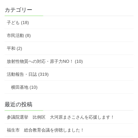
の
ト
カテゴリー
ピ
ッ
子ども (18)
ク
ス
市民活動 (8)
平和 (2)
放射性物質への対応・原子力NO！ (10)
活動報告・日誌 (319)
横田基地 (10)
最近の投稿
参議院選挙 比例区 大河原まさこさんを応援します！
福生市 総合教育会議を傍聴しました！